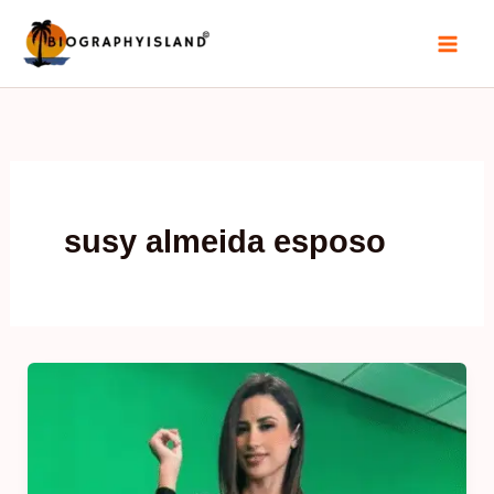
Skip
to
content
susy almeida esposo