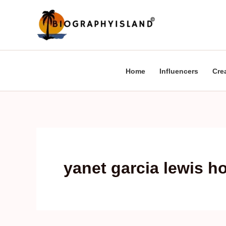
Skip
to
content
Home
Influencers
Cre
yanet garcia lewis 