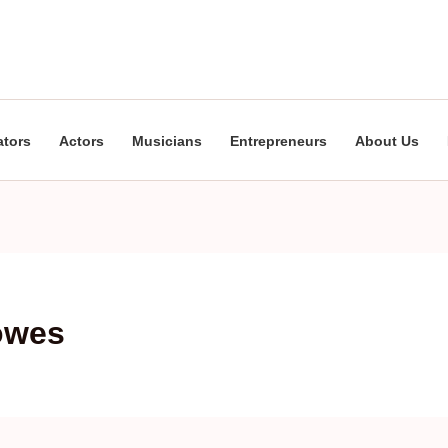
ators
Actors
Musicians
Entrepreneurs
About Us
howes