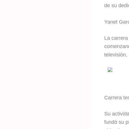
de su dedi
Yanet Garc
La carrera
comenzando
televisión,
Carrera t
Su activid
fundó su p