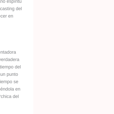
no espíritu
casting del
ecer en
entadora
 verdadera
tiempo del
 un punto
tiempo se
tiéndola en
chica del