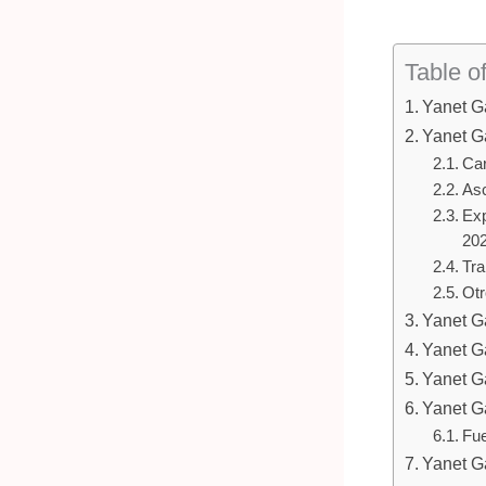
Table o
Yanet Ga
Yanet G
Car
Asc
Exp
202
Tra
Otr
Yanet G
Yanet Ga
Yanet G
Yanet G
Fue
Yanet G