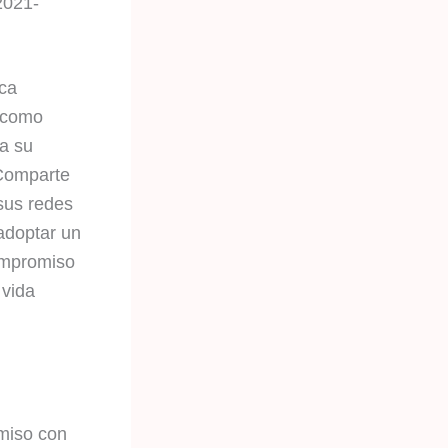
(2021-
rca
o como
ja su
 Comparte
sus redes
adoptar un
ompromiso
 vida
omiso con