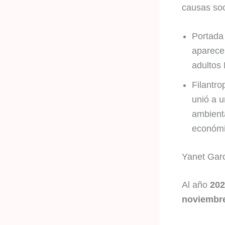
causas soc
Portada
aparecer
adultos
Filantro
unió a u
ambient
económi
Yanet Gar
Al año
202
noviembre