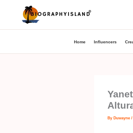
Skip
to
content
Home
Influencers
Cre
Yanet
Altur
By
Duwayne