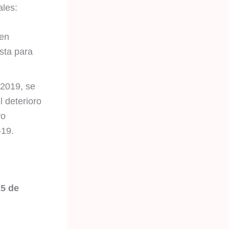
ales:
 en
sta para
 2019, se
l deterioro
vo
-19.
15 de