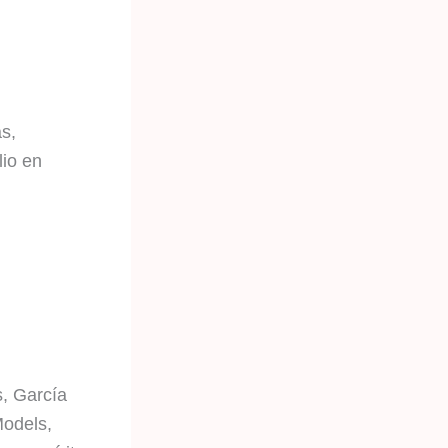
s,
io en
s, García
Models,