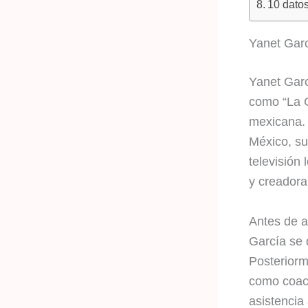
10 datos
Yanet Garc
Yanet Garc
como “La C
mexicana. 
México, su
televisión 
y creadora
Antes de a
García se 
Posteriorm
como coach
asistencia