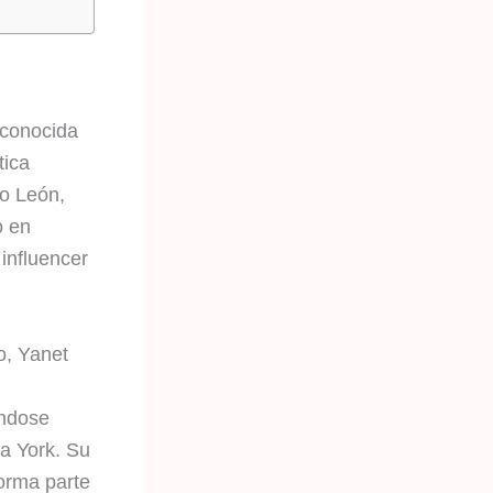
 conocida
tica
o León,
o en
 influencer
o, Yanet
ándose
va York. Su
forma parte