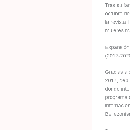
Tras su fam
octubre de
la revista
mujeres má
Expansión 
(2017-202
Gracias a 
2017, debu
donde inte
programa d
internacio
Bellezonis