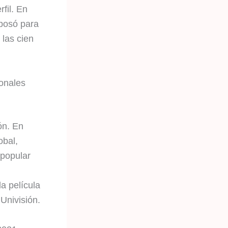
fil. En
posó para
 las cien
ionales
ón. En
obal,
 popular
a película
Univisión.